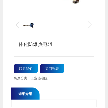
一体化防爆热电阻
联系我们
返回列表
所属分类：工业热电阻
详细介绍