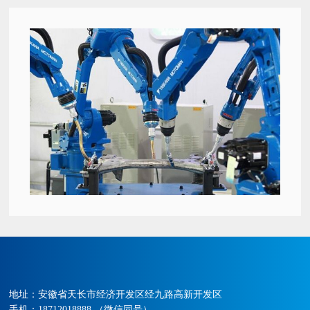
地址：安徽省天长市经济开发区经九路高新开发区
手机：
18712018888
（微信同号）